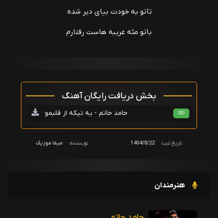
تاتو به خودت بیای دیر شده
باتو مثه غریبه هاست رفتارم
بخش دریافت رایگان آهنگ
حامد حاتم - یه تیکه از قلبمو
320
تاریخ ثبت:
1404/8/22
نویسنده:
میفا موزیک
هنرمندان
حامد حاتم