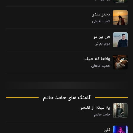
دختر بندر
امیر عظیمی
من بی تو
پویا بیاتی
واقعا که حیف
حمید ماهان
آهنگ های حامد حاتم
یه تیکه از قلبمو
حامد حاتم
گلی