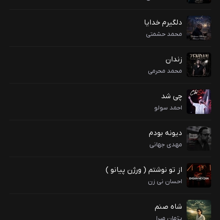
دلگیرم خدایا
محمد حشمتی
زندان
محمد محرمی
چی شد
احمد سولو
دیونه بودم
مهدی جهانی
از تو نوشتم ( ورژن پیانو )
احسان نی زن
شاه صنم
پژمان مبرا