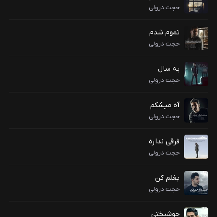
حجت درولی
تموم شدم
حجت درولی
یه سال
حجت درولی
آه میشکم
حجت درولی
فرقی نداره
حجت درولی
بغلم کن
حجت درولی
خوشبختی