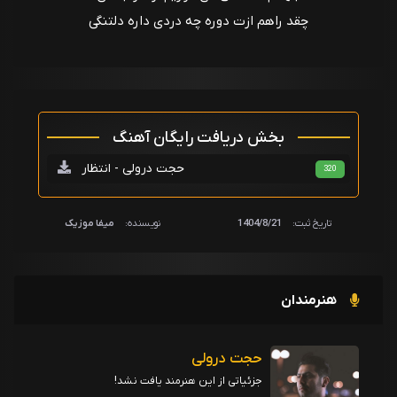
چقد راهم ازت دوره چه دردی داره دلتنگی
بخش دریافت رایگان آهنگ
حجت درولی - انتظار
320
تاریخ ثبت:
1404/8/21
نویسنده:
میفا موزیک
هنرمندان
حجت درولی
جزئیاتی از این هنرمند یافت نشد!