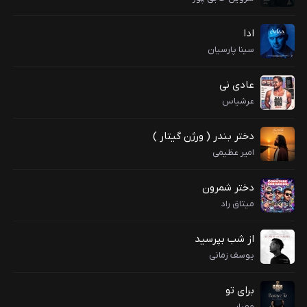
ادا
سینا پارسیان
عادی نی
عرشیاس
دختر بندر ( ورژن گیتار )
امیر عظیمی
دختر شمرون
میثاق راد
از شب بپرسید
یوسف زمانی
برای تو
مهیار