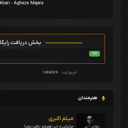
bari - Aghaze Majara
بخش دریافت رایگ
320
تاریخ ثبت:
1404/8/9
هنرمندان
میثم اکبری
جزئیاتی از این هنرمند یافت نشد!