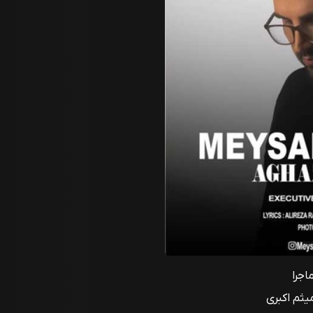
اجرا
یثم اکبری