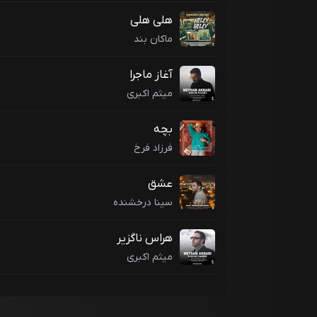
هلی هلی
ماکان بند
آغاز ماجرا
میثم اکبری
بچه
فرزاد فرخ
عشق
سینا درخشنده
هراس ناگزیر
میثم اکبری