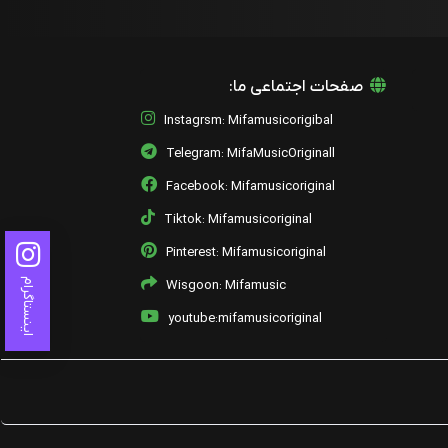
صفحات اجتماعی ما:
Instagrsm: Mifamusicorigibal
Telegram: MifaMusicOriginall
Facebook: Mifamusicoriginal
Tiktok: Mifamusicoriginal
Pinterest: Mifamusicoriginal
اینستاگرام
Wisgoon: Mifamusic
youtube:mifamusicoriginal