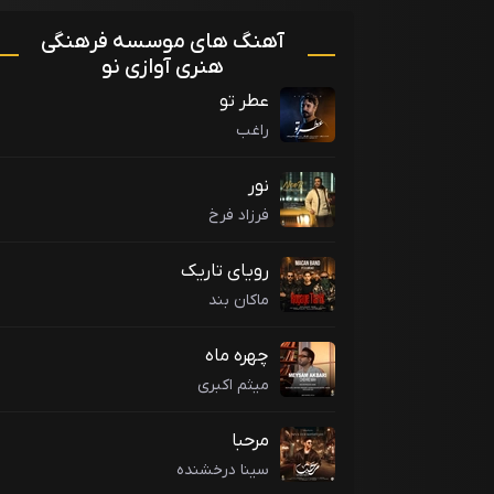
آهنگ های موسسه فرهنگی
هنری آوازی نو
عطر تو
راغب
نور
فرزاد فرخ
رویای تاریک
ماکان بند
چهره ماه
میثم اکبری
مرحبا
سینا درخشنده