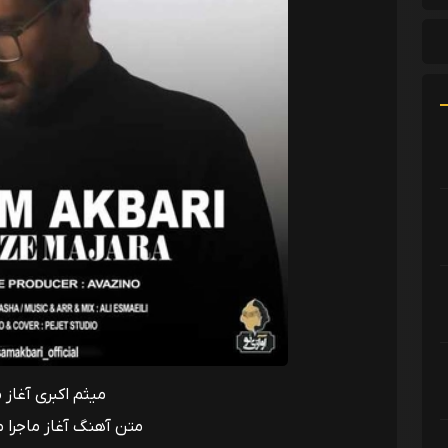
میثم اکبری آغاز م
متن آهنگ آغاز ماجرا م