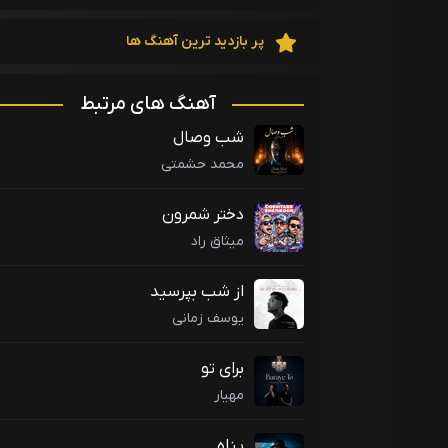
پر بازدید ترین آهنگ ها
آهنگ های مرتبط
شب وصال
محمد حشمتی
دختر شمرون
میثاق راد
از شب بپرسید
یوسف زمانی
برای تو
مهیار
پناه