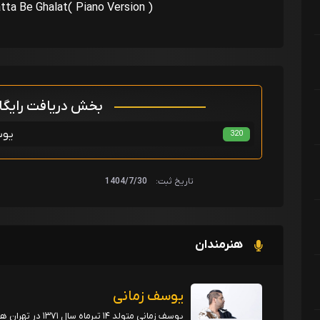
tta Be Ghalat( Piano Version )
بخش دریافت رایگ
یوس
320
تاریخ ثبت:
1404/7/30
هنرمندان
یوسف زمانی
یوسف زمانی متولد