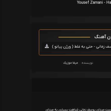
Yousef Zamani - Ha
ان آهنگ
ف زمانی - حتی به غلط ( ورژن پیانو )
نویسنده:
میفا موزیک
 ۱۴ تیرماه سال ۱۳۷۱ در تهران هست.صدای یوسف زمانی شباهت بسیاری به صدای