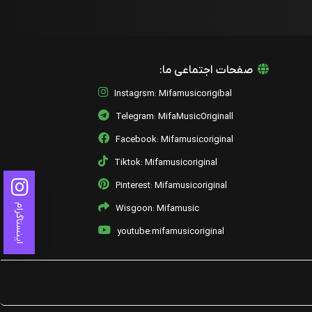
صفحات اجتماعی ما:
Instagrsm: Mifamusicorigibal
Telegram: MifaMusicOriginall
Facebook: Mifamusicoriginal
Tiktok: Mifamusicoriginal
Pinterest: Mifamusicoriginal
اینستاگرام
Wisgoon: Mifamusic
youtube:mifamusicoriginal