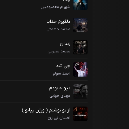
شهرام معصومیان
دلگیرم خدایا
محمد حشمتی
زندان
محمد محرمی
چی شد
احمد سولو
دیونه بودم
مهدی جهانی
از تو نوشتم ( ورژن پیانو )
احسان نی زن