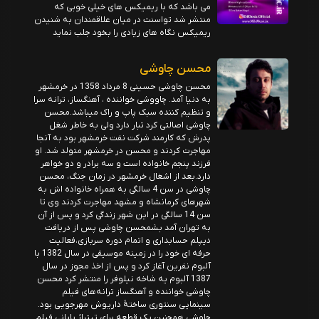
می باشد که با ریمیکس های خیلی خوبی که
منتشر شد تواسنت در میان علاقمندان به شنیدن
ریمیکس نگاه های زیادی را بخود جلب نماید
محسن چاوشی
محسن چاوشی حسینی 8 مرداد 1358 در خرمشهر
به دنیا آمد. چاووشی خواننده ، آهنگساز، ترانه سرا
و تنظیم کننده سبک پاپ و راک میباشد.محسن
چاوشی اصالتی کرد تبار دارد ولی به خاطر شغل
پدرش که کارمند شرکت نفت خرمشهر بود به آنجا
مهاجرت کردند و محسن در خرمشهر متولد شد. او
فرزند پنجم خانواده است و سه برادر و دو خواهر
دارد.بعد از اشغال خرمشهر در زمان جنگ، محسن
چاوشی در سن 4 سالگی به همراه خانواده اش به
شهرهای کرمانشاه و مشهد مهاجرت کردند وی تا
سن 14 سالگی در این شهر زندگی کرد و پس از آن
به تهران آمد بشمحسن چاوشی پس از دریافت
دیپلم حسابداری و اتمام دوره سربازی،فعالیت
حرفه ای خود را در زمینه موسیقی در سال 1382 با
آلبوم نفرین آغاز کرد و پس از اخذ مجوز در سال
1387 آلبوم یه شاخه نیلوفر را منتشر کرد محسن
چاوشی خواننده و آهنگساز ترانه‌های فیلم
سینمایی سنتوری ساختهٔ داریوش مهرجویی بود.
چاوشی همچنین یک قطعه برای تیتراژ پایانی فیلم