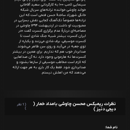
سینمایی لامپ ۱۰۰ به کارگردانی سعید آقاخانی
خواند چاوشی خواننده ترانه‌های سریال شبکه
خانگی شهرزاد ساختهٔ حسن فتحی است که این
ترانه‌ها خصوصاً تک‌آهنگ کجایی نقش بسزایی در
محبوبیت او داشت در اردیبهشت ۱۳۹۴ چاوشی در
مصاحبه‌ای دربارهٔ عدم برگزاری کنسرت گفت: «در
ایران کنسرت بیشتر شبیه جنگ شادی است تا
کنسرت موسیقی، برف شادی می‌زنند و یکباره از
توی جعبه در می‌آیند و روی سن ظاهر می‌شوند.
صدابردار خوب هم که نداریم. برای همین در بیشتر
کنسرت‌ها نه هارمونی وجود دارد، نه آن صداهایی
که لازم است مخاطب موسیقی از سازها بشنود و
صدابرداری شود. فقط یک کار باری به هر جهت ارائه
می‌دهند که من اهلش نیستم.
نظرات ریمیکس محسن چاوشی بامداد خمار (
( 1 نظر
دیجی دنیز )
)
نام شما: