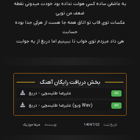
یه عاشقی ساده کسی هولت نداده بود خودت میدونی نقطه
ضعف من تویی
عکسات توی قاب تو اتاق همه جا هست از هرکی جدا بوده
حسابت
هی داد میزدم توی خواب تا ببینیم اما دریغ از یه جوابت
بخش دریافت رایگان آهنگ
علیرضا طلیسچی - دریغ
320
علیرضا طلیسچی - دریغ (ویو Wav)
320
تاریخ ثبت:
1404/7/22
نویسنده:
میفا موزیک