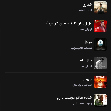
خماری
امید افخم
عزیزم باریکلا ( حسین شریفی )
ایوان بند
دریغ
علیرضا طلیسچی
حال دلم
ایوان بند
جهنم
بنیامین بهادری
خنده هاتو دوست دارم
روزبه نعت الهی