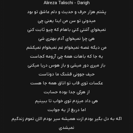
Alireza Talischi - Darigh
پشتم هزار حرف و حدیث و دلم عاشق تو بود
میدونی تو سن من اینا یعنی چی
نمیخوای آشتی کنی باهام که چیو ثابت کنی
هی چرا نمیخوای آدم بهتری شی
من دیگه غصه نمیخوام غم نمیخوام نمیکشم
یه جا که باهات همه چی آرومه کجاست
باز میری دور میشی و باز هوس دریا میکنی
حیف جوونی قشنگ ما دوتاست
عکسات توی قاب تو اتاق همه جا هست
از هرکی جدا بوده حسابت
هی داد میزدم توی خواب تا ببینیم
اما دریغ از یه جوابت
اگه به دل بگیر بودم ازت همیشه سیر بودم الان تموم زندگیم
نمیشدی