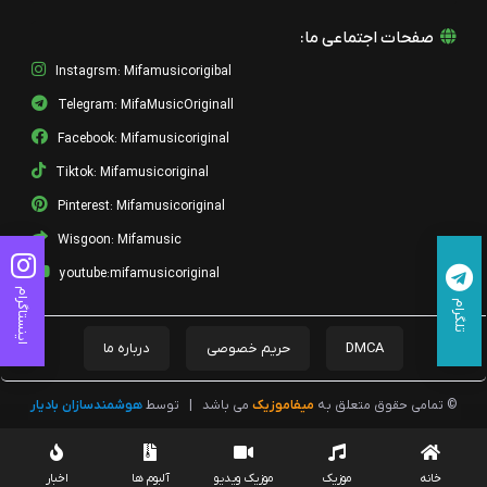
صفحات اجتماعی ما:
Instagrsm: Mifamusicorigibal
Telegram: MifaMusicOriginall
Facebook: Mifamusicoriginal
Tiktok: Mifamusicoriginal
Pinterest: Mifamusicoriginal
Wisgoon: Mifamusic
youtube:mifamusicoriginal
اینستاگرام
تلگرام
DMCA
حریم خصوصی
درباره ما
© تمامی حقوق متعلق به
میفاموزیک
می باشد
|
توسط
هوشمندسازان بادیار
خانه
موزیک
موزیک ویدیو
آلبوم ها
اخبار