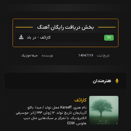
بخش دریافت رایگان آهنگ
کارائف - در باد
320
تاریخ ثبت:
1404/7/19
نویسنده:
میفا موزیک
هنرمندان
کارائف
نام هنری: Karaeff محل تولد / مبدا: باکو،
آذربایجان تاریخ تولد: ۱۲ ژوئن ۱۹۹۴ ژانر: موسیقی
الکترونیک، با تمرکز بر سبک‌هایی مثل دیپ
هاوس، EDM