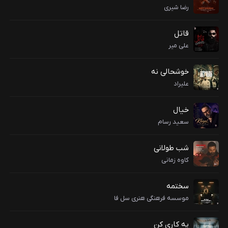
رضا شیری
قاتل
علی میر
خوشحالی نه
علیراد
خیال
سعید رسام
شب طولانی
کاوه زمانی
سختمه
موسسه فرهنگی هنری سل فا
یه کاری کن