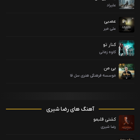
علیراد
عصبی
علی میر
کنار تو
کاوه زمانی
بی من
موسسه فرهنگی هنری سل فا
آهنگ های رضا شیری
کشتی قلبمو
رضا شیری