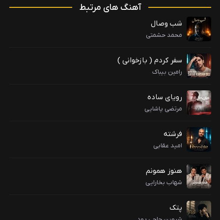
آهنگ های مرتبط
شب وصال
محمد حشمتی
سفر کردم ( بازخوانی )
رامین بیباک
رویای ساده
مرتضی پاشایی
فرشته
امید عقابی
هنوز همونم
شهاب بخارایی
پتک
شروین حاجی پود