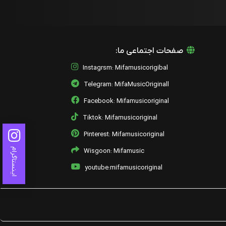
صفحات اجتماعی ما:
Instagrsm: Mifamusicorigibal
Telegram: MifaMusicOriginall
Facebook: Mifamusicoriginal
Tiktok: Mifamusicoriginal
Pinterest: Mifamusicoriginal
اینستاگرام
Wisgoon: Mifamusic
youtube:mifamusicoriginal