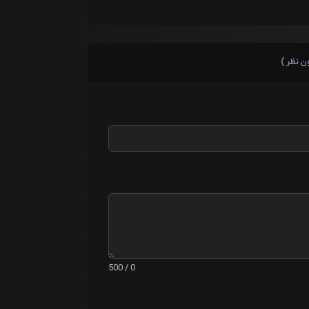
ن نظر )
0 / 500