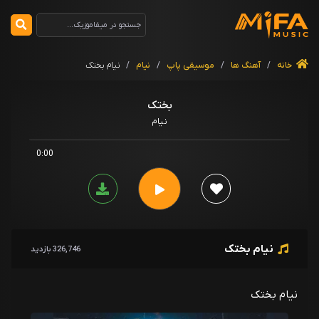
خانه
/
آهنگ ها
/
موسیقی پاپ
/
نیام
/
نیام بختک
بختک
نیام
0:00
نیام بختک
326,746 بازدید
نیام بختک