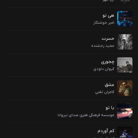
هی تو
امیر خوشنگار
حسرت
حمید رخشنده
چجوری
کیوان داودی
عشق
کامران تفتی
با تو
موسسه فرهنگی هنری صدای نیروانا
کم آوردم