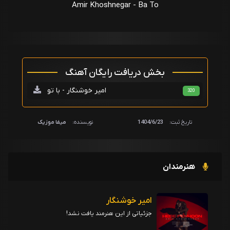
Amir Khoshnegar - Ba To
بخش دریافت رایگان آهنگ
امیر خوشنگار - با تو
320
تاریخ ثبت:
1404/6/23
نویسنده:
میفا موزیک
هنرمندان
امیر خوشنگار
جزئیاتی از این هنرمند یافت نشد!