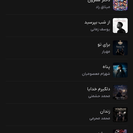
دختر شمرون
میثاق راد
از شب بپرسید
یوسف زمانی
برای تو
مهیار
پناه
شهرام معصومیان
دلگیرم خدایا
محمد حشمتی
زندان
محمد محرمی