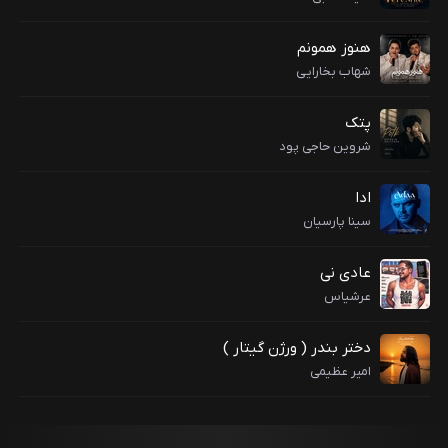
هنوز همونم
شهاب بخارایی
پتک
شروین حاجی پود
ادا
سینا پارسیان
عادی نی
عرشیاس
دختر بندر ( ورژن گیتار )
امیر عظیمی