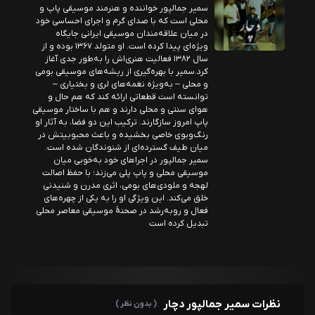
سمیر جمالپور خواننده و هنرمند موسیقی پاپ و
محلی است که با صدای گرم و اجرای احساسی خود
در میان علاقه‌مندان موسیقی ایرانی جایگاه
ویژه‌ای پیدا کرده است. او متولد ۱۳۶۷ بوده و از
سال ۱۳۸۲ فعالیت هنری‌اش را به‌طور جدی آغاز
کرد.سمیر با بهره‌گیری از ریشه‌های موسیقی بومی
و محلی – به‌ویژه نغمه‌های لری و بختیاری –
توانسته است قطعاتی ارائه کند که هم حال و
هوای سنتی و محلی دارند و هم با ساختار موسیقی
پاپ امروز سازگارند. ترکیب این دو فضا، به آثار او
رنگ‌وبوی خاصی بخشیده و باعث محبوبیتش در
میان طیف گسترده‌ای از شنوندگان شده است.
سمیر جمالپور در اجراهای خود به‌خوبی میان
موسیقی محلی و پاپ پلی می‌زند؛ با حفظ اصالت
لهجه و ملودی‌های بومی، اثری مدرن و شنیدنی
خلق می‌کند. این ویژگی او را به یکی از چهره‌های
فعال و رو‌به‌رشد در صحنهٔ موسیقی معاصر محلی
تبدیل کرده است
نظرات سمیر جمالپور دچار
( بدون نظر )