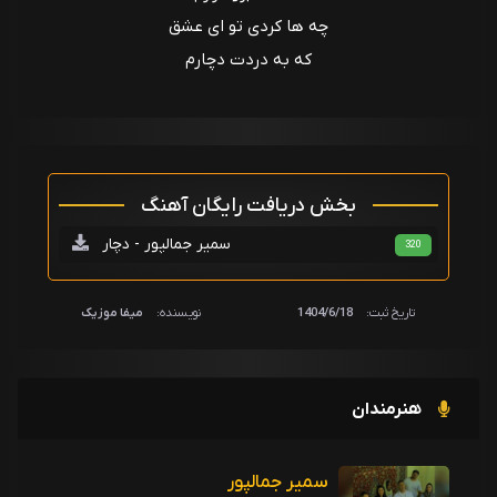
چه ها کردی تو ای عشق
که به دردت دچارم
بخش دریافت رایگان آهنگ
سمیر جمالپور - دچار
320
تاریخ ثبت:
1404/6/18
نویسنده:
میفا موزیک
هنرمندان
سمیر جمالپور