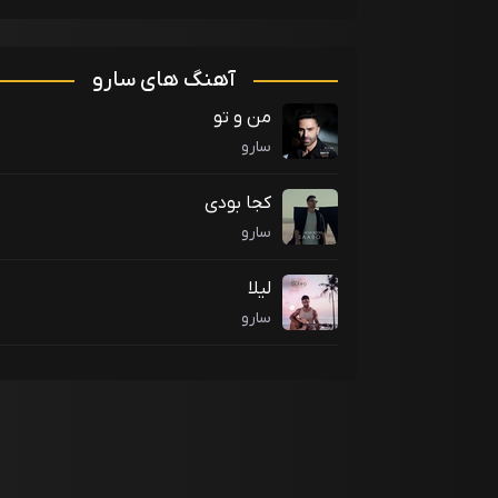
آهنگ های سارو
من و تو
سارو
کجا بودی
سارو
لیلا
سارو