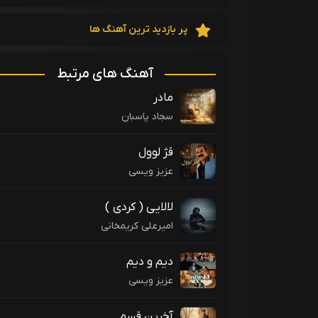
پر بازدید ترین آهنگ ها
آهنگ های مرتبط
مادر
سجاد پاسبان
قژ لوول
عزیز ویسی
لالایی ( کردی )
امیرعلی کریمخانی
دیم و دیم
عزیز ویسی
آخرین قسم