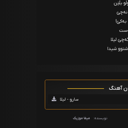
و بڵێن
 نەچێ
بەکێ!
ەست
ئەچێ ليلا
ەشتوو شیدا
ان آهنگ
سارو - لیلا
نویسنده:
میفا موزیک