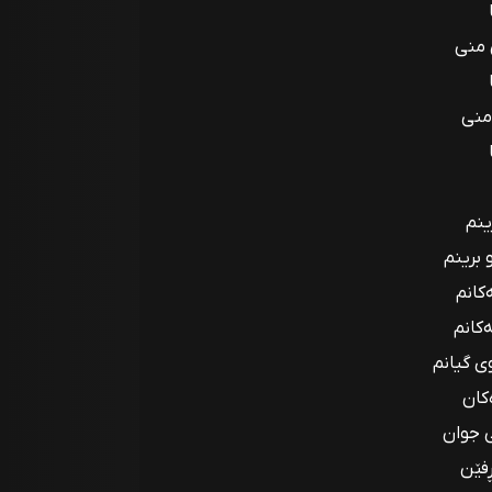
 منی
 منی
ینم
 برینم
کانم
کانم
 گیانم
کان
ی جوان
ڕفێن