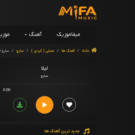
میفاموزیک
آهنگ
موزی
خانه
/
آهنگ ها
/
محلی ( کردی )
/
سارو
/
سارو ل
لیلا
سارو
0:00
جدید ترین آهنگ ها