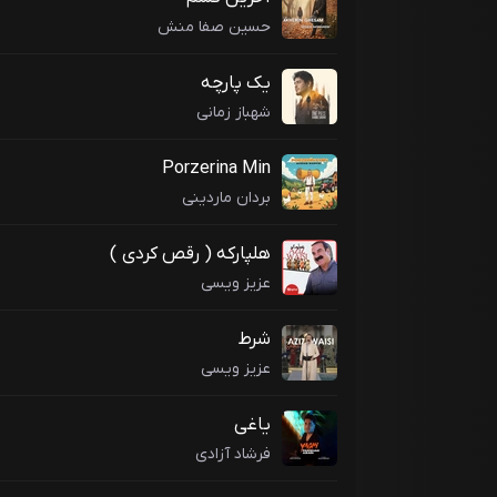
حسین صفا منش
یک پارچه
شهباز زمانی
Porzerina Min
بردان ماردینی
هلپارکه ( رقص کردی )
عزیز ویسی
شرط
عزیز ویسی
یاغی
فرشاد آزادی