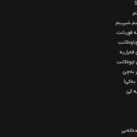
S
م
نم شیرینم
ە قوربانت
چاوەکانت
 قەراريه
لێوەکانت
ر نەچێ
بەکێ!
بە کێ
دەکەنی