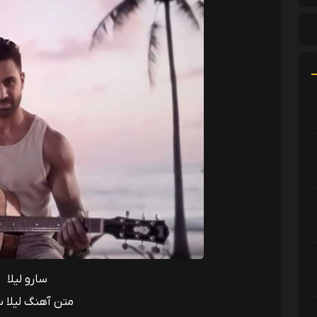
سارو لیلا
متن آهنگ لیلا س