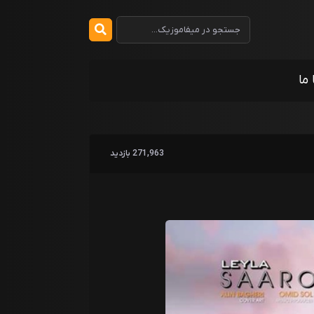
 ما
271,963 بازدید