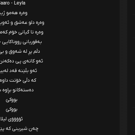
aaro - Leyla
وەرە هەمو ژین
وەرە دلو عەشق و ئەوی
وەرە تا گیانی خۆم کەم
بەقوربانی رووناکایی 
دڵم پڕ لە شەوق و بێ
ئەو کاتەی پى دەکەنن 
ئەو بڵێنە قەد لەبی
کە دڵی خۆتت داوە 
دەستەکانو بڕاوە 
بووکێ
بووکێ
ئۆۆۆۆی ليلا
چەن شیرینی کە پێ