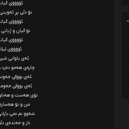
ئۆۆۆۆی گیانا
تۆ دڵی پڕ ئەوینی
ئۆۆۆۆی گیانا
تۆ گیان و ژیانی
ئۆۆۆۆی گیانا
ئۆۆۆۆی ليلا
ئەی باوانی شیر
چارەی هەمو دەرد و
ئەی بووکی خەونە
ئەی بووکی خەومە
تۆی هەست و هەناوی
من و تۆ هەسارە
شەوو نم نمی باران
ناز و خەندەی دڵ