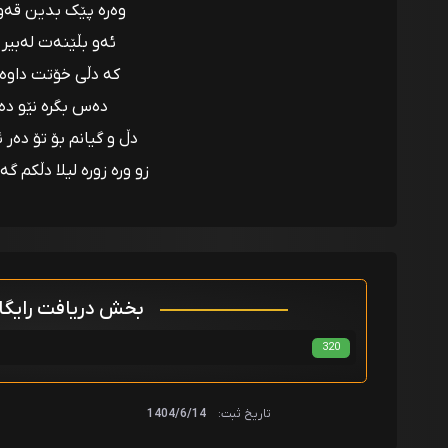
وەرە پێک بدین قەوڵ
ئەو بڵێنەت لەبیر
کە دڵی خۆتت داوە 
دەس بگرە نێو د
دڵ و گیانم بۆ تۆ دەر 
زو وره زوره ليلا دڵکم گ
بخش دریافت رایگ
320
تاریخ ثبت:
1404/6/14