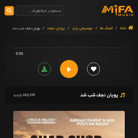
خانه
/
آهنگ ها
/
موسیقی پاپ
/
پویان نجف
/
پویان نجف شب شد
0:00
پویان نجف شب شد
365,399 بازدید