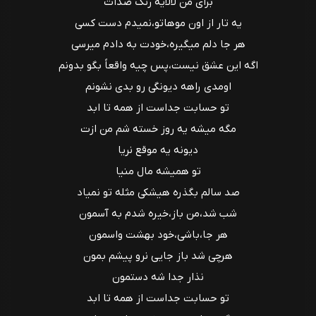
برای من لالایه‌ رنگ صدات
یه تار از اون موهاتو،نمیدم دست کسی
هر جا دلم میگیره،خودت به دادم میرسی
اگه این عشق نیست،پس چیه واقعاً بگو بدونم
اومدی راهه دیونگی رو بدی نشونم
تو حسابت جداست از همه تا ابد
مگه میشه یه روز خسته شم من ازت
دیونه یه موقع نریا
تو همیشه مال منیا
صد سالم بگذره هیشکی مثله تو نمیاد
شب شد،من باز،خیره شدم به آسمون
هر جا،باشی،خود بهشت واسمون
هرچی شد باز جایی نرو پیشم بمون
نذار جدا شه دستمون
تو حسابت جداست از همه تا ابد