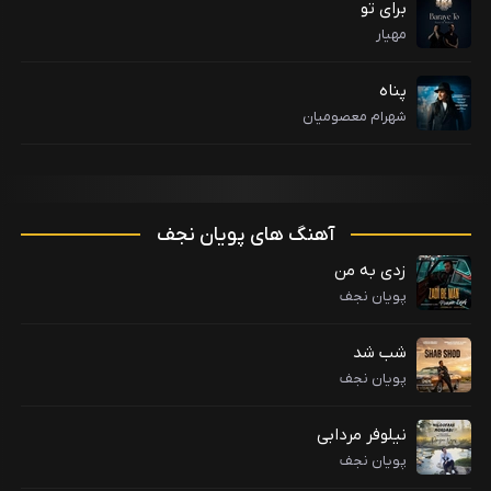
برای تو
مهیار
پناه
شهرام معصومیان
آهنگ های پویان نجف
زدی به من
پویان نجف
شب شد
پویان نجف
نیلوفر مردابی
پویان نجف