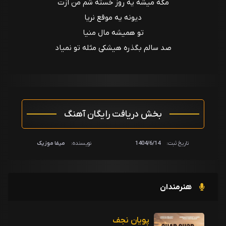
مگه میشه یه روز خسته شم من ازت
دیونه یه موقع نریا
تو همیشه مال منیا
صد سالم بگذره هیشکی مثله تو نمیاد
بخش دریافت رایگان آهنگ
تاریخ ثبت:
1404/6/14
نویسنده:
میفا موزیک
هنرمندان
پویان نجف