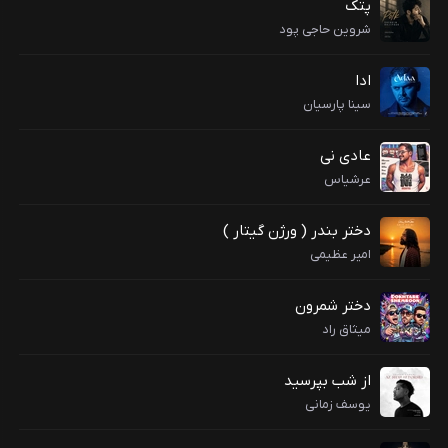
پتک
شروین حاجی پود
ادا
سینا پارسیان
عادی نی
عرشیاس
دختر بندر ( ورژن گیتار )
امیر عظیمی
دختر شمرون
میثاق راد
از شب بپرسید
یوسف زمانی