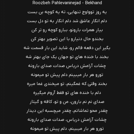
Roozbeh Pahlevaninejad - Bekhand
یه روز توو‌اوج تنهایی، ته یه کوچه بن بست
دلم انگار عاشق شد دلم انگار به تو دل بست
بیار همرات بارونو، ببارو کوچه رو تر کن
بخندو حال دنیارو با این تصویر بهتر کن
بگیر این دفعه فالم رو، شاید این بار قسمت شه
بخند با خنده های تو جهان یک جای بهتر شه
چشات آرامش دریاس صدات صدای بارونه
تورو هر بار میبینم دلم پیش تو میمونه
بخند وقتی که غمگینم، تو میخندی غما میره
دلم با خنده های تو فقط آروم میگیره
صدای نم نم بارون، من و تو، کافه و گیتار
چقدر محو تماشاتم، چقدر میچسبه این دیدار
چشات آرامش دریاس، صدات صدای بارونه
تورو هر بار میبینم، دلم پیش تو میمونه