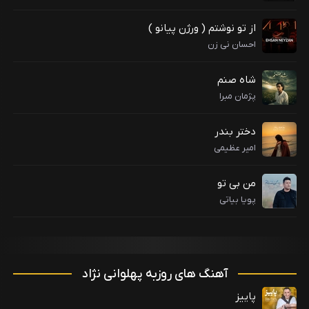
از تو نوشتم ( ورژن پیانو )
احسان نی زن
شاه صنم
پژمان مبرا
دختر بندر
امیر عظیمی
من بی تو
پویا بیاتی
آهنگ های روزبه پهلوانی نژاد
پاییز