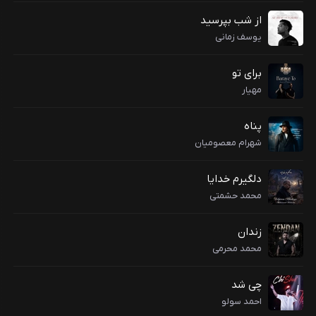
از شب بپرسید
یوسف زمانی
برای تو
مهیار
پناه
شهرام معصومیان
دلگیرم خدایا
محمد حشمتی
زندان
محمد محرمی
چی شد
احمد سولو