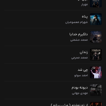
مهیار
پناه
شهرام معصومیان
دلگیرم خدایا
محمد حشمتی
زندان
محمد محرمی
چی شد
احمد سولو
دیونه بودم
مهدی جهانی
از تو نوشتم ( ورژن پیانو )