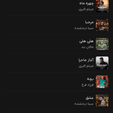
چهره ماه
میثم اکبری
مرحبا
سینا درخشنده
هلی هلی
ماکان بند
آغاز ماجرا
میثم اکبری
بچه
فرزاد فرخ
عشق
سینا درخشنده