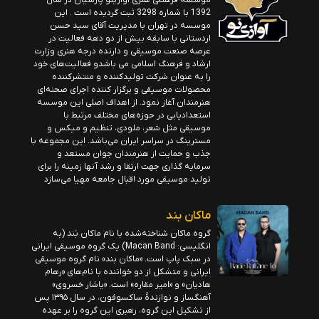
موسسه فرهنگی هنری آوازینو پارسیان در سال
1392 با شماره 3298 ثبت گردیده است . این
موسسه در تهران با مدیریت آقای سید حسن
اردستانی با سابقه بیش از دو دهه فعالیت در
عرصه صنعت موسیقی و دارنده درجه هنری وزارت
ارشاد و فرهنگ اسلامی می باشدو فعالیت‌های خود
را به عنوان شرکت تولیدکننده و منتشرکننده
محصولات موسیقی و برگزار کننده اجرای صحنه‌ای
هنرمندان آغاز نمود. از اهداف اصلی این موسسه
استعدادیابی در حوزه‌های مختلف مرتبط با
موسیقی مثل شعر، ملودی، تنظیم و میکس و
مسترینگ در سراسر ایران می‌باشد. این مجموعه با
جذب و حمایت از هنرمندان جوان مستعد و
سرمایه گذاری جهت ارتقا و رشد آنها زمینه را برای
تولید موسیقی مورد اقبال جامعه مهیا می‌سازد
ماکان بند
گروه ماکان شناخته‌شده با نام ماکان بَند (به
انگلیسی: Macan Band) یک گروه موسیقی ایرانی
در سبک پاپ است. «ماکان بند» نام گروه موسیقی
ایرانی و متشکل از دو خواننده با نام‌های «رهام
هادیان» و «امیر مقاره» است. «یاشار خسروی»
آهنگساز و نوازندهٔ ساکسوفون، در سال ۱۳۹۵ پس
از تشکیل این گروه، رهبری این گروه را بر عهده