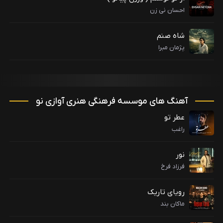
احسان نی زن
شاه صنم
پژمان مبرا
آهنگ های موسسه فرهنگی هنری آوازی نو
عطر تو
راغب
نور
فرزاد فرخ
رویای تاریک
ماکان بند