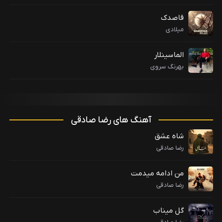
قاصدک
میلادی
الماسینلار
بهرنگ سروی
آهنگ های رضا صادقی
شاه عشق
رضا صادقی
من ادامه میدمت
رضا صادقی
گل میناب