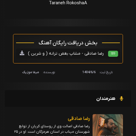
Taraneh RokoshaA
بخش دریافت رایگان آهنگ
رضا صادقی - مشاپ بغض ترانه ( و شرین )
320
تاریخ ثبت:
1404/6/6
نویسنده:
میفا موزیک
هنرمندان
رضا صادقی
رضا صادقی اصالت وی از روستای کریان از توابع
شهرستان میناب در استان هرمزگان است. او در ۲۵