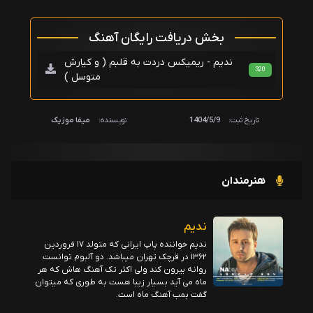
بخش دریافت رایگان آهنگ
ندیم - ریمیکس دردت به قلبم ( و کیارش
320
متوسل )
تاریخ ثبت:
1404/5/9
نویسنده:
میفا موزیک
هنرمندان
ندیم
ندیم خواننده پاپ ایرانی که متولد ۱۷ فروردین
۱۳۶۲ در قرچک تهران میباشد. دو آلبوم توانست
روانه بیرون کند ولی اکثر تک آهنگ هاش که هر
ماه می آید بسیار زیبا هست به طوری که میتوان
گفت بمب آهنگ ماه است.