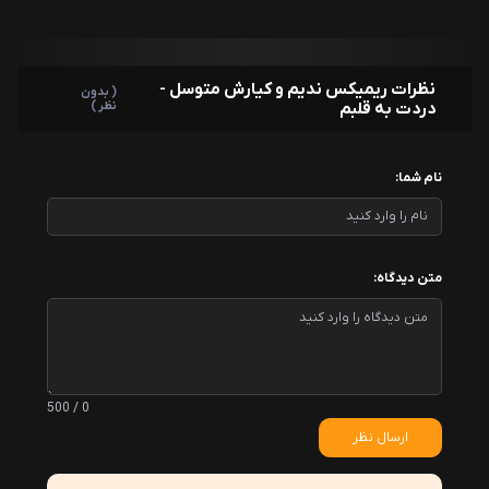
نظرات ریمیکس ندیم و کیارش متوسل -
( بدون
دردت به قلبم
نظر )
نام شما:
متن دیدگاه:
0 / 500
ارسال نظر