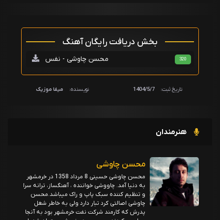
بخش دریافت رایگان آهنگ
محسن چاوشی - نفس
320
تاریخ ثبت:
1404/5/7
نویسنده:
میفا موزیک
هنرمندان
محسن چاوشی
محسن چاوشی حسینی 8 مرداد 1358 در خرمشهر
به دنیا آمد. چاووشی خواننده ، آهنگساز، ترانه سرا
و تنظیم کننده سبک پاپ و راک میباشد.محسن
چاوشی اصالتی کرد تبار دارد ولی به خاطر شغل
پدرش که کارمند شرکت نفت خرمشهر بود به آنجا