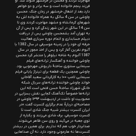
مهاجرت کردند و محسن در خرمشهر متولد شد. او
فرزند پنجم خانواده است و سه برادر و دو خواهر
دارد.بعد از اشغال خرمشهر در زمان جنگ، محسن
چاوشی در سن 4 سالگی به همراه خانواده اش به
شهرهای کرمانشاه و مشهد مهاجرت کردند وی تا
سن 14 سالگی در این شهر زندگی کرد و پس از آن
به تهران آمد بشمحسن چاوشی پس از دریافت
دیپلم حسابداری و اتمام دوره سربازی،فعالیت
حرفه ای خود را در زمینه موسیقی در سال 1382 با
آلبوم نفرین آغاز کرد و پس از اخذ مجوز در سال
1387 آلبوم یه شاخه نیلوفر را منتشر کرد محسن
چاوشی خواننده و آهنگساز ترانه‌های فیلم
سینمایی سنتوری ساختهٔ داریوش مهرجویی بود.
چاوشی همچنین یک قطعه برای تیتراژ پایانی فیلم
سینمایی لامپ ۱۰۰ به کارگردانی سعید آقاخانی
خواند چاوشی خواننده ترانه‌های سریال شبکه
خانگی شهرزاد ساختهٔ حسن فتحی است که این
ترانه‌ها خصوصاً تک‌آهنگ کجایی نقش بسزایی در
محبوبیت او داشت در اردیبهشت ۱۳۹۴ چاوشی در
مصاحبه‌ای دربارهٔ عدم برگزاری کنسرت گفت: «در
ایران کنسرت بیشتر شبیه جنگ شادی است تا
کنسرت موسیقی، برف شادی می‌زنند و یکباره از
توی جعبه در می‌آیند و روی سن ظاهر می‌شوند.
صدابردار خوب هم که نداریم. برای همین در بیشتر
کنسرت‌ها نه هارمونی وجود دارد، نه آن صداهایی