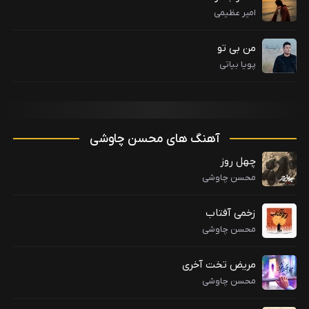
امیر عظیمی
من بی تو
پویا بیاتی
آهنگ های محسن چاوشی
چهل روز
محسن چاوشی
زخمی آفتاب
محسن چاوشی
مریض تخت آخری
محسن چاوشی