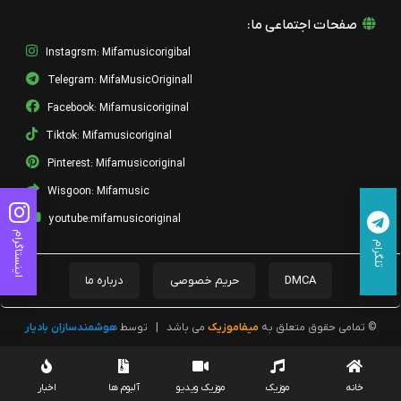
صفحات اجتماعی ما:
Instagrsm: Mifamusicorigibal
Telegram: MifaMusicOriginall
Facebook: Mifamusicoriginal
Tiktok: Mifamusicoriginal
Pinterest: Mifamusicoriginal
Wisgoon: Mifamusic
youtube:mifamusicoriginal
اینستاگرام
تلگرام
DMCA
حریم خصوصی
درباره ما
© تمامی حقوق متعلق به
میفاموزیک
می باشد
|
توسط
هوشمندسازان بادیار
خانه
موزیک
موزیک ویدیو
آلبوم ها
اخبار