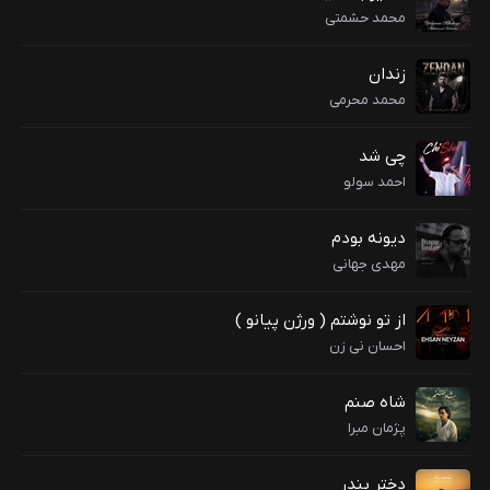
محمد حشمتی
زندان
محمد محرمی
چی شد
احمد سولو
دیونه بودم
مهدی جهانی
از تو نوشتم ( ورژن پیانو )
احسان نی زن
شاه صنم
پژمان مبرا
دختر بندر