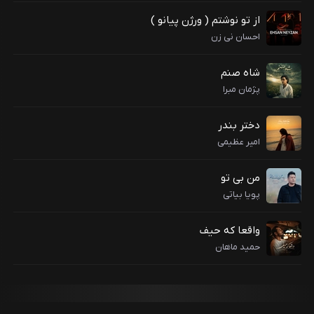
از تو نوشتم ( ورژن پیانو )
احسان نی زن
شاه صنم
پژمان مبرا
دختر بندر
امیر عظیمی
من بی تو
پویا بیاتی
واقعا که حیف
حمید ماهان