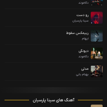
دکاموند
رو دست
سینا پارسیان
رییمکس سقوط
ایهام
دیونگی
دکاموند
مدلی
بهنام بانی
آهنگ های سینا پارسیان