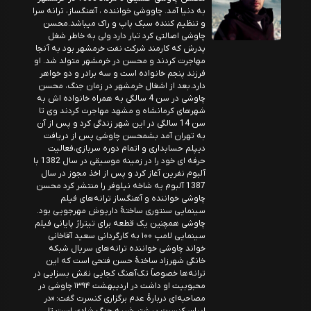
به دنیا آمد. چاووشی خواننده ، آهنگساز، ترانه سرا
و تنظیم کننده سبک پاپ و راک میباشد.محسن
چاوشی اصالتی کرد تبار دارد ولی به خاطر شغل
پدرش که کارمند شرکت نفت خرمشهر بود به آنجا
مهاجرت کردند و محسن در خرمشهر متولد شد. او
فرزند پنجم خانواده است و سه برادر و دو خواهر
دارد.بعد از اشغال خرمشهر در زمان جنگ، محسن
چاوشی در سن 4 سالگی به همراه خانواده اش به
شهرهای کرمانشاه و مشهد مهاجرت کردند وی تا
سن 14 سالگی در این شهر زندگی کرد و پس از آن
به تهران آمد بشمحسن چاوشی پس از دریافت
دیپلم حسابداری و اتمام دوره سربازی،فعالیت
حرفه ای خود را در زمینه موسیقی در سال 1382 با
آلبوم نفرین آغاز کرد و پس از اخذ مجوز در سال
1387 آلبوم یه شاخه نیلوفر را منتشر کرد محسن
چاوشی خواننده و آهنگساز ترانه‌های فیلم
سینمایی سنتوری ساختهٔ داریوش مهرجویی بود.
چاوشی همچنین یک قطعه برای تیتراژ پایانی فیلم
سینمایی لامپ ۱۰۰ به کارگردانی سعید آقاخانی
خواند چاوشی خواننده ترانه‌های سریال شبکه
خانگی شهرزاد ساختهٔ حسن فتحی است که این
ترانه‌ها خصوصاً تک‌آهنگ کجایی نقش بسزایی در
محبوبیت او داشت در اردیبهشت ۱۳۹۴ چاوشی در
مصاحبه‌ای دربارهٔ عدم برگزاری کنسرت گفت: «در