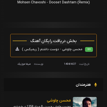
Mohsen Chavoshi - Dooset Dashtam (Remix)
بخش دریافت رایگان آهنگ
محسن چاوشی - دوست داشتم ( ریمیکس )
320
تاریخ ثبت:
1404/4/27
نویسنده:
میفا موزیک
هنرمندان
محسن چاوشی
محسن چاوشی حسینی 8 مرداد 1358 در خرمشهر