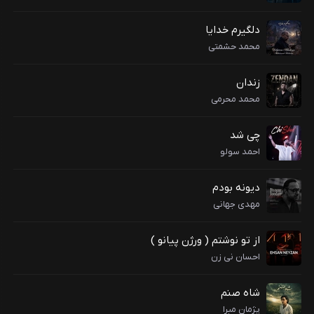
دلگیرم خدایا
محمد حشمتی
زندان
محمد محرمی
چی شد
احمد سولو
دیونه بودم
مهدی جهانی
از تو نوشتم ( ورژن پیانو )
احسان نی زن
شاه صنم
پژمان مبرا