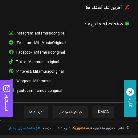
آخرین تک آهنگ ها
صفحات اجتماعی ما:
Instagrsm: Mifamusicorigibal
Telegram: MifaMusicOriginall
Facebook: Mifamusicoriginal
Tiktok: Mifamusicoriginal
Pinterest: Mifamusicoriginal
Wisgoon: Mifamusic
youtube:mifamusicoriginal
اینستاگرام
تلگرام
DMCA
حریم خصوصی
درباره ما
© تمامی حقوق متعلق به
میفاموزیک
می باشد
|
توسط
هوشمندسازان بادیار