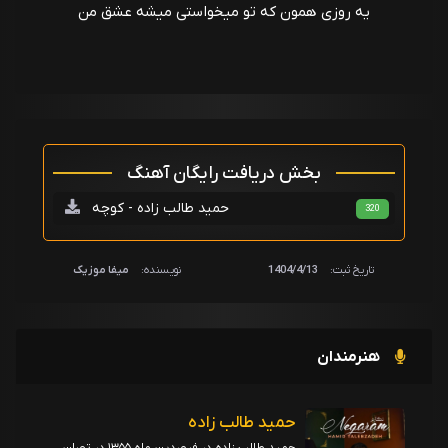
یه روزی همون که تو میخواستی میشه عشق من
بخش دریافت رایگان آهنگ
حمید طالب زاده - کوچه
320
تاریخ ثبت:
1404/4/13
نویسنده:
میفا موزیک
هنرمندان
حمید طالب زاده