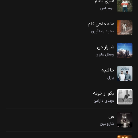
میری یادم
عرشیاس
مثه ماهی گلم
حمید رضا آیین
شیراز من
وصال علوی
حاشیه
پازل
بگو از خونه
مهدی دارابی
من
شارومین