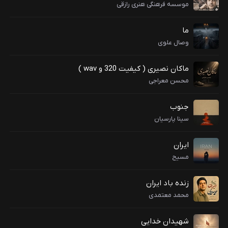
موسسه فرهنگی هنری رازقی
ما
وصال علوی
ماکان نصیری ( کیفیت 320 و wav )
محسن معراجی
جنوب
سینا پارسیان
ایران
مسیح
زنده باد ایران
محمد معتمدی
شهیدان خدایی