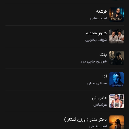
فرشته
امید عقابی
هنوز همونم
شهاب بخارایی
پتک
شروین حاجی پود
ادا
سینا پارسیان
عادی نی
عرشیاس
دختر بندر ( ورژن گیتار )
امیر عظیمی