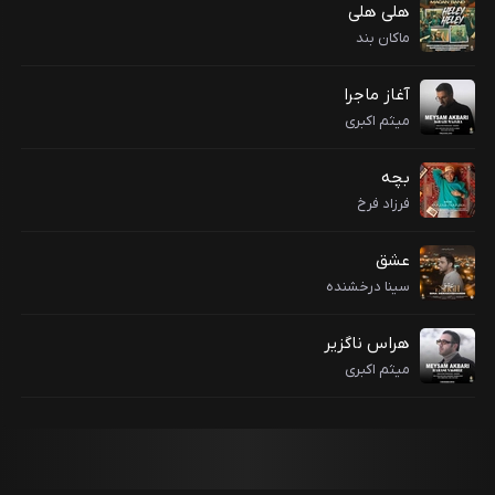
هلی هلی
ماکان بند
آغاز ماجرا
میثم اکبری
بچه
فرزاد فرخ
عشق
سینا درخشنده
هراس ناگزیر
میثم اکبری