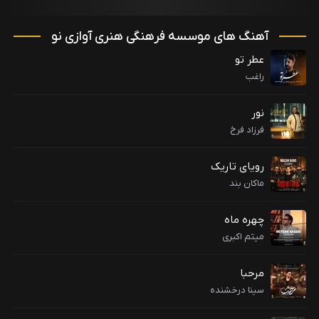
آهنگ های موسسه فرهنگی هنری آوازی نو
عطر تو
راغب
نور
فرزاد فرخ
رویای تاریک
ماکان بند
چهره ماه
میثم اکبری
مرحبا
سینا درخشنده