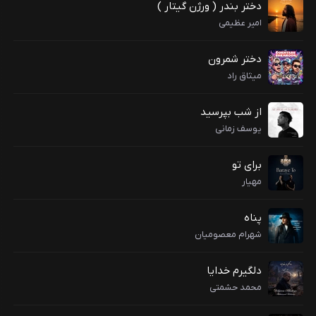
دختر بندر ( ورژن گیتار )
امیر عظیمی
دختر شمرون
میثاق راد
از شب بپرسید
یوسف زمانی
برای تو
مهیار
پناه
شهرام معصومیان
دلگیرم خدایا
محمد حشمتی