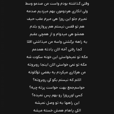
وقتی گذاشته بودم واست من صدمو وسط
ولی انگاری هردومون بهم میزدیم صدمه
نمیرم جلو این روزا هی میرم عقب حیف
هم تو قفس نیستم هم پروازو بلدم
همشو هی میدوام و از همچی عقبم
یه راهه برگشتی واسه من میذاشتی اقلا
کجا رفتی آخه الان یادته همدمم
مگه تو نمیخواستی این خونه سکوت شه
مگه تو نمی خواستی الان اینجا روبروته
من هرکاری میکردم یه بغضی توگلوته
الانم که نیستم بگو کی روبروته؟
حواسم‌جمع بهت حواست پرته چیه؟
کسی اون‌روزا رو بهم پس نمیده؟
این راهها به تو وصل نمیشه
الکی پاهام همش خسته میشه