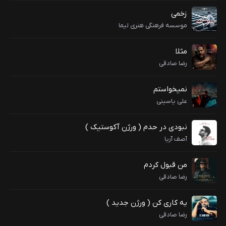
زخمی
موسسه فرهنگی هنری لیما
مثلا
رضا صادقی
نمیخواستم
علی یاسینی
نبودی در حدم ( ورژن آکوستیک )
آصف آریا
من قبول کردم
رضا صادقی
یه کاری کن ( ورژن جدید )
رضا صادقی