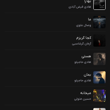
بهارا
هادی فیض آبادی
ما
وصال علوی
کجا گریزم
آرمان گرشاسبی
هستی
هادی حاجیلو
بمان
هادی حاجیلو
میخانه
حسین متولی