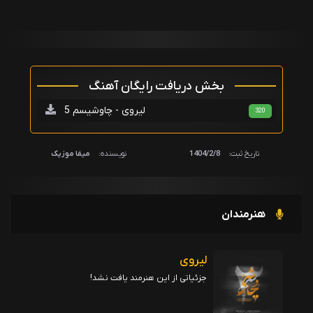
بخش دریافت رایگان آهنگ
لیروی - چاوشیسم 5
320
تاریخ ثبت:
1404/2/8
نویسنده:
میفا موزیک
هنرمندان
لیروی
جزئیاتی از این هنرمند یافت نشد!