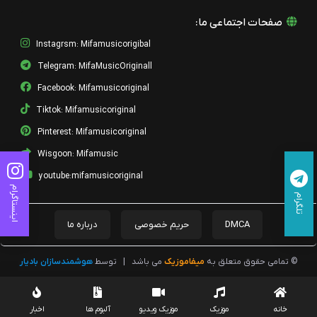
صفحات اجتماعی ما:
Instagrsm: Mifamusicorigibal
Telegram: MifaMusicOriginall
Facebook: Mifamusicoriginal
Tiktok: Mifamusicoriginal
Pinterest: Mifamusicoriginal
Wisgoon: Mifamusic
youtube:mifamusicoriginal
اینستاگرام
تلگرام
DMCA
حریم خصوصی
درباره ما
© تمامی حقوق متعلق به
میفاموزیک
می باشد
|
توسط
هوشمندسازان بادیار
خانه
موزیک
موزیک ویدیو
آلبوم ها
اخبار