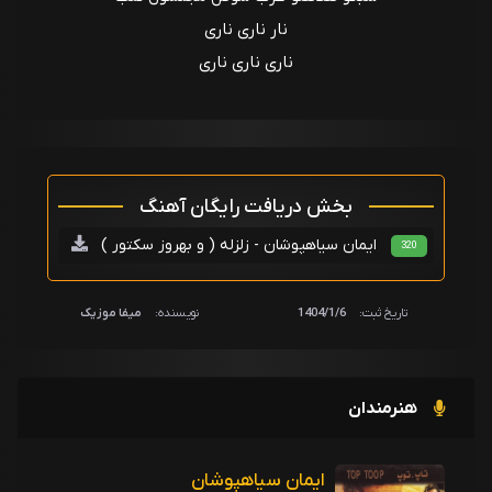
نار ناری ناری
ناری ناری ناری
بخش دریافت رایگان آهنگ
ایمان سیاهپوشان - زلزله ( و بهروز سکتور )
320
تاریخ ثبت:
1404/1/6
نویسنده:
میفا موزیک
هنرمندان
ایمان سیاهپوشان