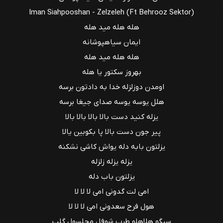
Iman Siahpooshan - Zelzeleh (Ft Behrooz Sektor)
هله هله مید هله
ایمان سیاهپوشانه
هله هله مید هله
بهروز سکتور یا هله
اومدن دوزلزله خدا به دادتون برسه
هلل یوسه یوسه صدای جیغا برسه
یزله کنید دست بالا بالا بالا بالا
پیر جون دست بالا پا بکوبین یالا
یزلتون بابه دله یواش کاشی نشکنه
یزله یزله زلزله
یزلتون باب دله
امی لت گدونی امی لا لا لا
هول فرح سعدونی امی لا لا لا
سبگو هلاهلو طرب شوفل مجلسول گلب