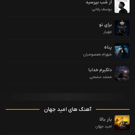
از شب بپرسید
یوسف زمانی
برای تو
مهیار
پناه
شهرام معصومیان
دلگیرم خدایا
محمد حشمتی
آهنگ های امید جهان
یار بالا
امید جهان