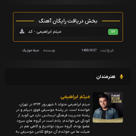
بخش دریافت رایگان آهنگ
میثم ابراهیمی - کد
320
تاریخ ثبت:
1403/9/27
نویسنده:
میفا موزیک
هنرمندان
میثم ابراهیمی
میثم ابراهیمی متولد ۸ شهریور ۱۳۶۴ در تهران،
خواننده است. در رشته موسیقی فوق دیپلم و در
رشته مدیریت فرهنگی لیسانس دارد می گوید از
کودکی می خواندم، یادم است در گروه های سرود
عضو بودم، گروه سرود تواشیح و گاهی هم در
هیئت ها می خواندم آن موقع کلاس موسیقی به