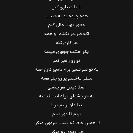
با دلت بازی کنن
همه چیمه تو یه خندت
چطور بهت حالی کنم
اگه ضربدر بکشم رو همه
هر کاری کنم
بگو امشب چجوری میشه
تو رو راضی کنم
یه تو هم تیمی برام باشی کارم جَمه
میگم عاشقتم پر رو جلو همه
اصلا دیدن هر چشمی
به جز چشمای تیله ایت قدغنه
بیا دلو بزنیم دریا
بریم تا دور شیم
از همین حرفا که پشت سرمون میگن
هی بدمون و میگن