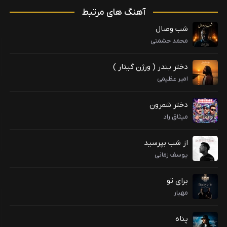
آهنگ های مرتبط
شب وصال
محمد حشمتی
دختر بندر ( ورژن گیتار )
امیر عظیمی
دختر شمرون
میثاق راد
از شب بپرسید
یوسف زمانی
برای تو
مهیار
پناه