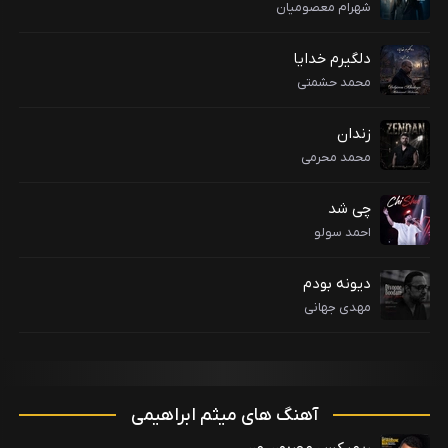
شهرام معصومیان
دلگیرم خدایا
محمد حشمتی
زندان
محمد محرمی
چی شد
احمد سولو
دیونه بودم
مهدی جهانی
آهنگ های میثم ابراهیمی