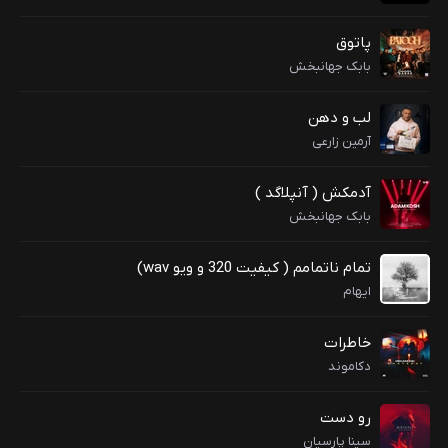
پاتوق
بابک جهانبخش
لب و دهن
آرمین زارعی
آدمکش ( آنپلاگد )
بابک جهانبخش
تمام ناتمامم ( کیفیت 320 و ویو wav)
ایهام
خاطرات
دکاموند
رو دست
سینا پارسیان