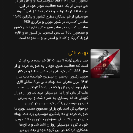
کشور از سال ۱۳۸۹ آغاز نمودشرکت آوای فروهر در
طی بیش از یک دهه فعالیت موثر خود در این
عرصه اقدام به تولید و تکثیر تعداد زیادی آلبوم
موسیقی از خوانندگان مطرح کشور و برگزاری 1540
سانس کنسرت در شهر تهران و برگزاری 980
سانس کنسرت در سایر شهرستان های داخل کشور
و همچنین 100 سانس کنسرت در کشور های قاره
اروپا، آمریکا و کانادا و استرالیا و … نموده است.
بهنام بانی
بهنام بانی (زادهٔ ۱۱ مهر ۱۳۶۶) خواننده پاپ ایرانی
است که فعالیت هنری خود را به صورت حرفه‌ای از
سال 1385 آغاز کرد بانی در جشن حافظ و در کنار
مجید رضوی، به‌عنوان بهترین خوانندهٔ پاپ سال
۱۴۰۲ ایران معرفی شد بهنام بانی در ۸ سالگی قاری
قرآن بود او پدرش را که نوازنده آکاردئون است،
علت گرایش او را به موسیقی می‌داند. وی از دوران
کودکی علاقه بسیاری به هنر داشت و نزد پدرش
تمرین موسیقی را آغاز کرد سپس در دوران
نوجوانی نزد استادان بزرگی همچون محمد نوری به
صورت حرفه‌ای به یادگیری موسیقی پرداخت. بهنام
بانی در سن ۱۹ سالگی همزمان با دوران دانشجویی
خود با گروه موسیقی روژان آشنا شد و با آن‌ها
همکاری کرد که در این گروه مهدی یغمایی نیز