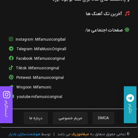
آخرین تک آهنگ ها
صفحات اجتماعی ما:
Instagrsm: Mifamusicorigibal
Telegram: MifaMusicOriginall
Facebook: Mifamusicoriginal
Tiktok: Mifamusicoriginal
Pinterest: Mifamusicoriginal
Wisgoon: Mifamusic
youtube:mifamusicoriginal
اینستاگرام
تلگرام
DMCA
حریم خصوصی
درباره ما
© تمامی حقوق متعلق به
میفاموزیک
می باشد
|
توسط
هوشمندسازان بادیار