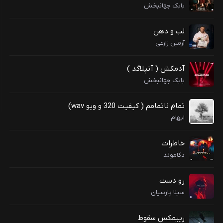
بابک جهانبخش
لب و دهن
آرمین زارعی
آدمکش ( آنپلاگد )
بابک جهانبخش
تمام ناتمامم ( کیفیت 320 و ویو wav)
ایهام
خاطرات
دکاموند
رو دست
سینا پارسیان
رییمکس سقوط