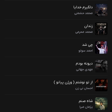
دلگیرم خدایا
محمد حشمتی
زندان
محمد محرمی
چی شد
احمد سولو
دیونه بودم
مهدی جهانی
از تو نوشتم ( ورژن پیانو )
احسان نی زن
شاه صنم
پژمان مبرا