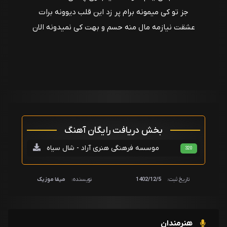
ﺟﺰ ﺗﻮ ﻛﻰ ﻣﻴﻤﻮﻧﻪ ﺑﺮام ﭘﺮ زد اﻳﻦ ﻗﻠﺐ دﻳﻮوﻧﻪ ﺑﺮات
ﻋﺸﻘﺖ ﻧﻴﺎزﻣﻪ ﻣﺎل ﻣﻨﻪ ﺣﺴﻢ و ﺑﻬﺖ ﻛﻰ ﻧﻤﻴﺪوﻧﻪ اﻟﺎن
بخش دریافت رایگان آهنگ
موسسه فرهنگی هنری آراد - شال سیاه
320
تاریخ ثبت:
1402/12/5
نویسنده:
میفا موزیک
هنرمندان