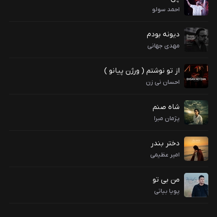
احمد سولو
دیونه بودم
مهدی جهانی
از تو نوشتم ( ورژن پیانو )
احسان نی زن
شاه صنم
پژمان مبرا
دختر بندر
امیر عظیمی
من بی تو
پویا بیاتی