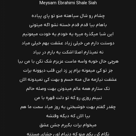
Meysam Ebrahimi Shale Siah
ﭼﺸﺎم رو ﺷﺎل ﺳﻴﺎﻫﺘﻪ ﻣﻨﻮ ﺗﻮ ﭘﺎی ﭘﻴﺎده
ﺑﺎﻫﺎم ﺑﻴﺎ ﻗﺪم ﻗﺪم ﺧﺴﺘﻪ ﻧﺸﻮ اﮔﻪ ﻣﻴﺘﻮﻧﻰ
اﻳﻦ ﺷﺒﺎ ﻣﻴﮕﺬره ﻣﻴﺮه ﻳﻪ ﺧﻮدم ﻳﻪ ﺧﻮدت ﻣﻴﻤﻮﻧﻴﻢ
دوﺳﺘﺖ دارم ﻣﻦ ﺧﻴﻠﻰ زﻳﺎد ﻋﺸﻘﺖ ﺑﻬﻢ ﺧﻴﻠﻰ ﻣﻴﺎد
ﻧﻪ ﻧﻤﻴﺬارم اﺻﻠﺎ اﺷﻜﺖ ﻳﻪ ﺑﺎرم در ﺑﻴﺎد
ﻫﺮﭼﻰ ﺣﺎل ﺧﻮﺑﻪ واﺳﻪ ﻣﺎﺳﺖ ﻋﺰﻳﺰم ﺷﮏ ﻧﻜﻦ ﺑﺎ ﻣﻦ ﺑﻴﺎ
ﺟﺰ ﺗﻮ ﻛﻰ ﻣﻴﻤﻮﻧﻪ ﺑﺮام ﭘﺮ زد اﻳﻦ ﻗﻠﺐ دﻳﻮوﻧﻪ ﺑﺮات
ﻋﺸﻘﺖ ﻧﻴﺎزﻣﻪ ﻣﺎل ﻣﻨﻪ ﺣﺴﻢ و ﺑﻬﺖ ﻛﻰ ﻧﻤﻴﺪوﻧﻪ اﻟﺎن
ﺗﮏ ﺳﺘﺎرم ﻫﻤﻪ ﻋﺎﻟﻢ ﻣﻴﺪوﻧﻦ ﺑﻬﺖ وﺻﻠﻪ ﺣﺎﻟﻢ
ﻧﺒﻴﻨﻢ روزی رو ﻛﻪ ﺗﻮ دﻟﺖ ﻗﻬﺮه ﺑﺎ ﻣﻦ
ﭼﻘﺪر ﮔﻔﺘﻢ ﺑﻬﺖ ﺧﻮﺷﺒﺨﺘﻰ ﻳﻪ روز ﻣﻴﺎد ﺳﻤﺖ ﻣﺎ ﻫﻢ
ﺑﻴﺎ اﻟﺎن ﻛﻪ دﻳﮕﻪ وﻗﺘﺸﻪ
ﻣﻴﺨﻮام ﺑﺮات ﺑﮕﻴﺮم ﺟﺸﻦ ﻋﺸﻖ
ﻧﮕﺎم ﻛﻦ ﻳﻜﻢ ﻣﻨﻮ ﻛﻪ دﻧﻴﺎم اون ﭼﺸﺎی ﻣﺴﺘﺘﻪ