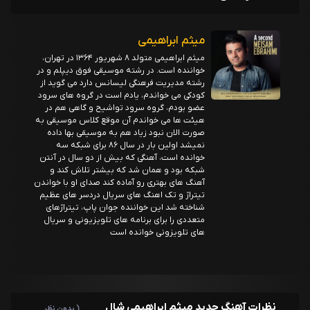
میثم ابراهیمی
میثم ابراهیمی متولد ۸ شهریور ۱۳۶۴ در تهران،
خواننده است. در رشته موسیقی فوق دیپلم و در
رشته مدیریت فرهنگی لیسانس دارد می گوید از
کودکی می خواندم، یادم است در گروه های سرود
عضو بودم، گروه سرود تواشیح و گاهی هم در
هیئت ها می خواندم آن موقع کلاس موسیقی به
صورت الان نبود زیاد هم به موسیقی بها داده
نمیشد اولین بار در سال ۸۶ برای شبکه سه
خوانده است، آهنگی که بیش از دو سال در آنتن
شبکه بود و همان شد که بیشتر تلاش کند و
آهنگ های بهتری رو آماده کند صدای او با خواندن
تیتراژ و تک اهنگ های سریال دردسر های عظیم
شناخته شد این خواننده جوان پاپ، تیتراژهای
متعددی را برای برنامه های تلویزیونی و سریال
های تلویزونی خوانده است
نظرات آهنگ جدید میثم ابراهیمی شال
( بدون نظر