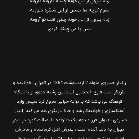
زدم ﺑﻴﺮون از اﻳﻦ ﺧﻮﻧﻪ ﭼﺸﺎم ﺑﺎروﻧﻪ ﺑﺎروﻧﻪ
ﺗﻤﻮم ﻛﻮﭼﻪ ﻫﺎ ﺧﺴﺘﻦ از اﻳﻦ ﺷﺒﮕﺮد دﻳﻮوﻧﻪ
زدم ﺑﻴﺮون از اﻳﻦ ﺧﻮﻧﻪ ﭼﻄﻮر ﻗﻠﺐ ﺗﻮ آروﻣﻪ
ﺑﺒﻴﻦ ﺑﺎ ﻣﻦ ﭼﻴﻜﺎر ﻛﺮدی
زانیار خسروی متولد 2 اردیبهشت 1364 در تهران ، خواننده و
بازیگر است فارغ التحصیل لیسانس رشته حقوق از دانشگاه
فرهنگ می باشد که با ترانه سرایی شروع کرد سپس وارد
آهنگسازی و خوانندگی شد و حالا بازیگری هم می کند زانیار
خسروی بعنوان فرزند دوم یک خانواده با اصالت کورد در شهر
تهران به دنیا آمده است ، پدرش اهل کرمانشاه و مادرش
اصالت سنندجی دارد اولین ترانه اش را برای آلبوم برادرش