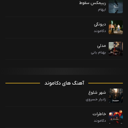
رییمکس سقوط
ایهام
دیونگی
دکاموند
مدلی
بهنام بانی
آهنگ های دکاموند
شهر شلوغ
زانیار خسروی
خاطرات
دکاموند