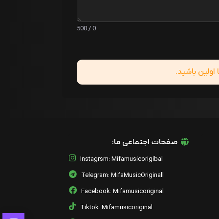
0 / 500
ولین باشید.
صفحات اجتماعی ما:
Instagrsm: Mifamusicorigibal
Telegram: MifaMusicOriginall
Facebook: Mifamusicoriginal
Tiktok: Mifamusicoriginal