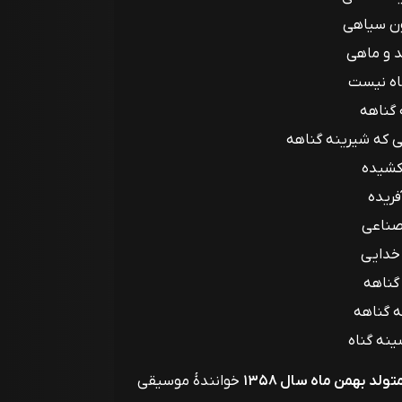
ن سیاهی
د و ماهی
اه نیست
 گناهه
ی که شیرینه گناهه
 کشیده
آفریده
 صناعی
خدایی
 گناهه
ه گناهه
نه گناه
لد بهمن ماه سال ۱۳۵۸
خوانندهٔ موسیقی