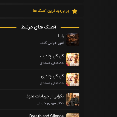
پر بازدید ترین آهنگ ها
آهنگ های مرتبط
راز ۱
امیر عباس گلاب
گل گل چادرب
مصطفی صمدی
گل گل چادری
مصطفی صمدی
نگرانی از جریانات نفوذ
دکتر مهدی خزعلی
Breath and Silence