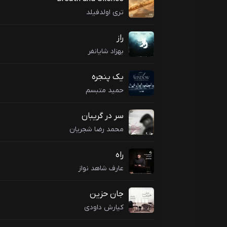
تری اولدفیلد
راز
بهزاد شایانفر
یک پنجره
حمید متبسم
سر در گریبان
محمد رضا شجریان
راه
عارف شاهد نواز
جان حزین
کیارش داودی