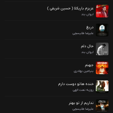
عزیزم باریکلا ( حسین شریفی )
ایوان بند
دریغ
علیرضا طلیسچی
حال دلم
ایوان بند
جهنم
بنیامین بهادری
خنده هاتو دوست دارم
روزبه نعت الهی
نداریم از تو بهتر
علیرضا طلیسچی