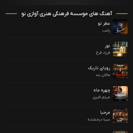
آهنگ های موسسه فرهنگی هنری آوازی نو
عطر تو
راغب
نور
فرزاد فرخ
رویای تاریک
ماکان بند
چهره ماه
میثم اکبری
مرحبا
سینا درخشنده