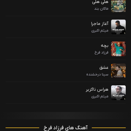
هلی هلی
ماکان بند
آغاز ماجرا
میثم اکبری
بچه
فرزاد فرخ
عشق
سینا درخشنده
هراس ناگزیر
میثم اکبری
آهنگ های فرزاد فرخ