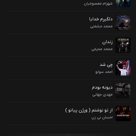
شهرام معصومیان
دلگیرم خدایا
محمد حشمتی
زندان
محمد محرمی
چی شد
احمد سولو
دیونه بودم
مهدی جهانی
از تو نوشتم ( ورژن پیانو )
احسان نی زن