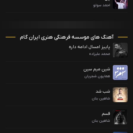
احمد سولو
آهنگ های موسسه فرهنگی هنری ایران گام
پاییز امسال ادامه داره
محمد علیزاده
شین میم سین
همایون شجریان
شب شد
شاهین بنان
قسم
شاهین بنان