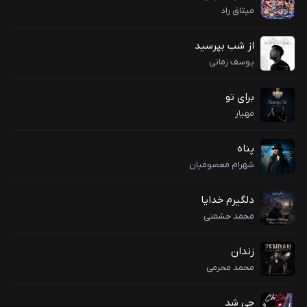
میثاق راد
از شب بپرسید
یوسف زمانی
برای تو
مهیار
پناه
شهرام معصومیان
دلگیرم خدایا
محمد حشمتی
زندان
محمد محرمی
چی شد