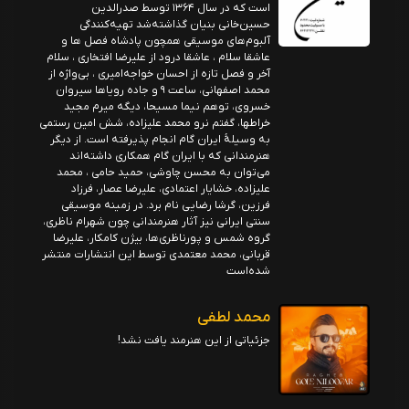
است که در سال ۱۳۶۴ توسط صدرالدین
حسین‌خانی بنیان گذاشته‌شد تهیه‌کنندگی
آلبوم‌های موسیقی همچون پادشاه فصل ها و
عاشقا سلام ، عاشقا درود از علیرضا افتخاری ، سلام
آخر و فصل تازه از احسان خواجه‌امیری ، بی‌واژه از
محمد اصفهانی، ساعت ۹ و جاده رویاها سیروان
خسروی، توهم نیما مسیحا، دیگه میرم مجید
خراطها، گفتم نرو محمد علیزاده، شش امین رستمی
به وسیلهٔ ایران گام انجام پذیرفته است. از دیگر
هنرمندانی که با ایران گام همکاری داشته‌اند
می‌توان به محسن چاوشی، حمید حامی ، محمد
علیزاده، خشایار اعتمادی، علیرضا عصار، فرزاد
فرزین، گرشا رضایی نام برد. در زمینه موسیقی
سنتی ایرانی نیز آثار هنرمندانی چون شهرام ناظری،
گروه شمس و پورناظری‌ها، بیژن کامکار، علیرضا
قربانی، محمد معتمدی توسط این انتشارات منتشر
شده‌است
محمد لطفی
جزئیاتی از این هنرمند یافت نشد!