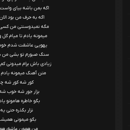
اگه بمن باشه بیای واست
اگه به حرف من بود الان
مگه نمیدوسنتی من کسی و
میمونه یادم تا میام گل و
یهویی عاشقت شدم خودم 
سنگ صبورم تو بشی من دی
زیادی باش برام میدونی کم 
متن آهنگ میمونه یادم
کور شه کور شه چ
بزار جور شه خوب شه
بگو خاطره هامونو ی
نزار بگذره حتی ی
بگو میمونی همیشه
من همون عاشق هم