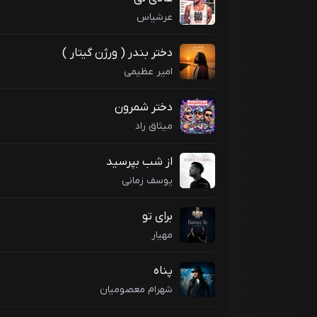
عرشیاس
دختر بندر ( ورژن گیتار )
امیر عظیمی
دختر شمرون
میثاق راد
از شب بپرسید
یوسف زمانی
برای تو
مهیار
پناه
شهرام معصومیان