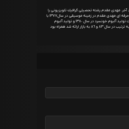
آبان ۱۳۶۰ در تهران، فرزند آخر. مهدى مقدم رشته تحصيلى گرافيك تلویزيونى را
در هنرستان صدا و سيما گذرانده و اولين همكارى حرفه اى مهدی مقدم در زمينه موسيقى در سال١٣٧٧ با
فریبرز لاچینی و سپس با بهرام سعيدى و در نهايت توليد آلبوم خونسرد در سال ١٣٨٠ و توليد آلبوم