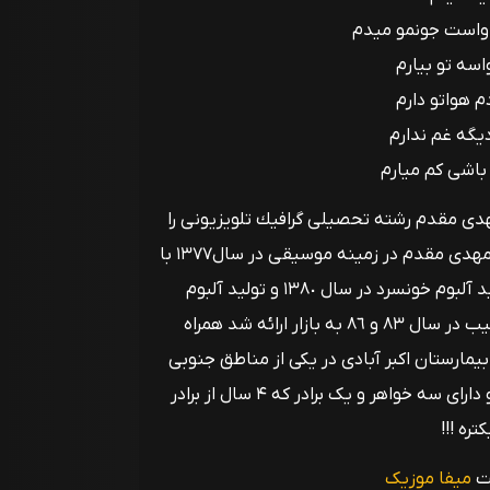
واست جونمو میدم
اسه تو بیارم
هواتو دارم
گه غم ندارم
باشی کم میارم
ر تهران، فرزند آخر. مهدى مقدم رشته تحصيلى گرافيك تلویزيونى را
در هنرستان صدا و سيما گذرانده و اولين همكارى حرفه اى مهدی مقدم در زمينه موسيقى در سال١٣٧٧ با
فریبرز لاچینی و سپس با بهرام سعيدى و در نهايت توليد آلبوم خونسرد در سال ١٣٨٠ و توليد آلبوم
سونامى در سال ١٣٨٣ با پيام شمس كه هر كدام به ترتيب در سال ٨٣ و ٨٦ به بازار ارائه شد همراه
ی مقدم در سومین روز از آبان ماه سال 1360 در بیمارستان اکبر آبادی در یکی از مناطق جنوبی
پایتخت در یک خانواده هفت نفره به دنیا آمد. فرزند آخر و دارای سه خواهر و یک برادر كه ۴ سال از برادر
ره !!!
یت
میفا موزیک