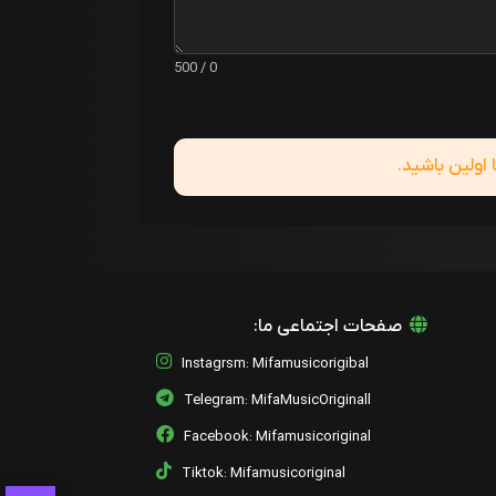
0 / 500
ولین باشید.
صفحات اجتماعی ما:
Instagrsm: Mifamusicorigibal
Telegram: MifaMusicOriginall
Facebook: Mifamusicoriginal
Tiktok: Mifamusicoriginal