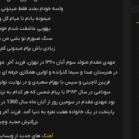
واسه خودم بخند فقط میدونی 
میمونه یادم تا میام گل و
یهویی عاشقت شدم خودم 
سنگ صبورم تو بشی من دی
زیادی باش برام میدونی کم 
مهدى مقدم متولد سوم آبان ۱۳۶۰ د
بود.مهد
بزرگترش مجید وچیکت
آهنگ
های جدید از وبسا