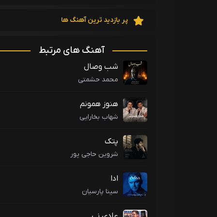
پر بازدید ترین آهنگ ها
آهنگ های مرتبط
شب وصال
محمد حشمتی
هنوز همونم
شهاب بخارایی
پتک
شروین حاجی پور
ادا
سینا پارسیان
عادی نی