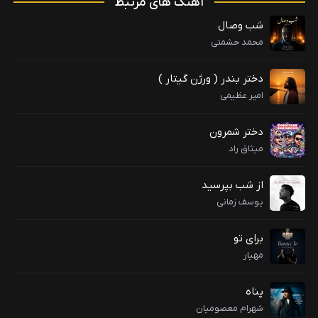
آهنگ های مرتبط
شب وصال
محمد حشمتی
دختر بندر ( ورژن گیتار )
امیر عظیمی
دختر شمرون
میثاق راد
از شب بپرسید
یوسف زمانی
برای تو
مهیار
پناه
شهرام معصومیان