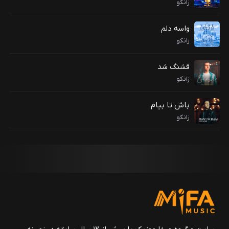
زانکو
واسه دلم
زانکو
قشنگ شد
زانکو
باش تا بیام
زانکو