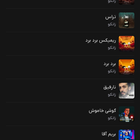
زانکو
تراس
زانکو
ریمیکس برد برد
زانکو
برد برد
زانکو
نارفیق
زانکو
گوشی خاموش
زانکو
بریم آقا