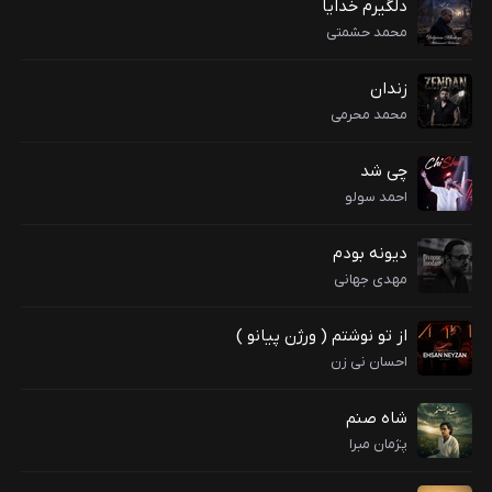
دلگیرم خدایا
محمد حشمتی
زندان
محمد محرمی
چی شد
احمد سولو
دیونه بودم
مهدی جهانی
از تو نوشتم ( ورژن پیانو )
احسان نی زن
شاه صنم
پژمان مبرا