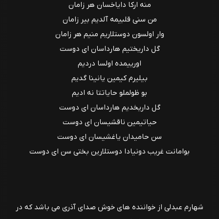
منه ارکا دایاخسان هر زامان
من سنی قلبیمه آلدیم بیر زامان
وار اولسون دوستلاریم منیم هر زامان
گل داریختیم هارداسان ای دوست
اورییمده اولسا دردیم
بیلیرم کیمین یانینا گدیم
بو ظولملو حایاتتا نه ادیم
گل داریخدیم هارداسان ای دوست
حیاتیمین ناقشیسان ای دوست
سن حامیدان یاغشیسان ای دوست
بو‌امانت غریب دونیادا دوستلارین بختی سن ای دوست
شهارم عبدلی از خواننده های خوش صدای آذری می باشد که در