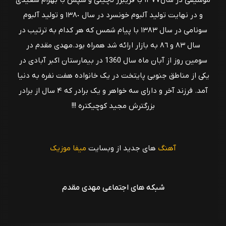
موسيقى در سال١٣٧٧ با فریبرز لاچینی و سپس با بهرام سعيدى
و در نهايت توليد آلبوم خونسرد در سال ١٣٨٠ و توليد آلبوم
سونامى در سال ١٣٨٣ با پيام شمس كه هر كدام به ترتيب در
سال ٨٣ و ٨٦ به بازار ارائه شد همراه بود.مهدی مقدم در
سومین روز از آبان ماه سال 1360 در بیمارستان اکبر آبادی در
یکی از مناطق جنوبی پایتخت در یک خانواده هفت نفره به دنیا
آمد. فرزند آخر و دارای سه خواهر و یک برادر كه ۴ سال از برادر
بزرگترش مجید کوچیکتره !!!
آهنگ
های جدید از وبسایت
میفا موزیک
شبکه های اجتماعی مهدی مقدم