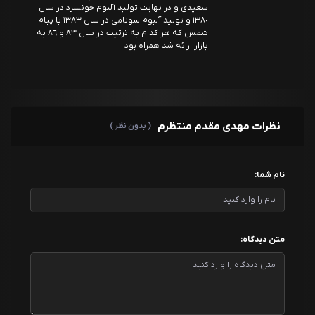
سعيدى و در نهايت توليد آلبوم خونسرد در سال
١٣٨٠ و توليد آلبوم سونامى در سال ١٣٨٣ با پيام
شمس كه هر كدام به ترتيب در سال ٨٣ و ٨٦ به
بازار ارائه شد همراه بود
نظرات مهدی مقدم منتظرم
( بدون نظر )
نام شما:
متن دیدگاه: