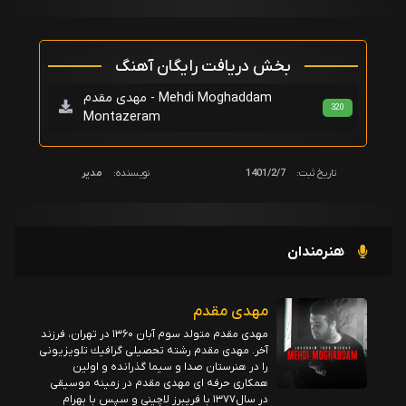
بخش دریافت رایگان آهنگ
مهدی مقدم - Mehdi Moghaddam
320
Montazeram
تاریخ ثبت:
1401/2/7
نویسنده:
مدیر
هنرمندان
مهدی مقدم
مهدى مقدم متولد سوم آبان ۱۳۶۰ در تهران، فرزند
آخر. مهدى مقدم رشته تحصيلى گرافيك تلویزيونى
را در هنرستان صدا و سيما گذرانده و اولين
همكارى حرفه اى مهدی مقدم در زمينه موسيقى
در سال١٣٧٧ با فریبرز لاچینی و سپس با بهرام