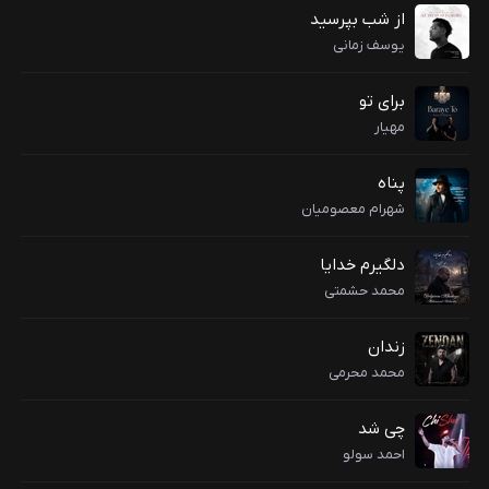
از شب بپرسید
یوسف زمانی
برای تو
مهیار
پناه
شهرام معصومیان
دلگیرم خدایا
محمد حشمتی
زندان
محمد محرمی
چی شد
احمد سولو