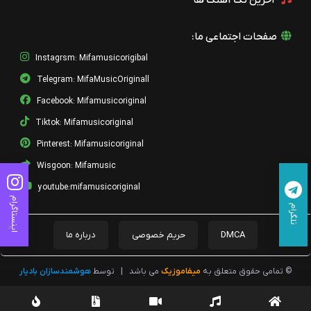
آخرین تک آهنگ ها
صفحات اجتماعی ما:
Instagrsm: Mifamusicorigibal
Telegram: MifaMusicOriginall
Facebook: Mifamusicoriginal
Tiktok: Mifamusicoriginal
Pinterest: Mifamusicoriginal
Wisgoon: Mifamusic
youtube:mifamusicoriginal
اینستاگرام
تلگرام
DMCA
حریم خصوصی
درباره ما
© تمامی حقوق متعلق به
میفاموزیک
می باشد
|
توسط
هوشمندسازان بادیار