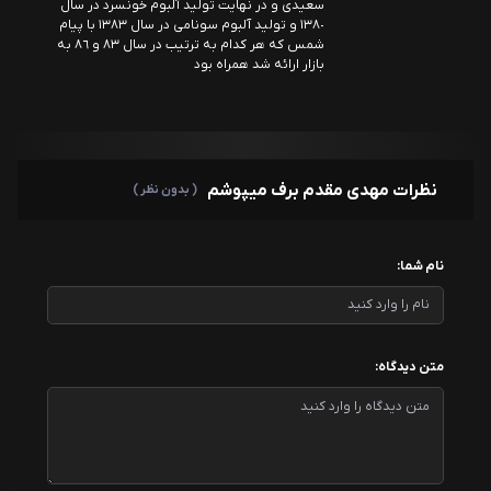
سعيدى و در نهايت توليد آلبوم خونسرد در سال
١٣٨٠ و توليد آلبوم سونامى در سال ١٣٨٣ با پيام
شمس كه هر كدام به ترتيب در سال ٨٣ و ٨٦ به
بازار ارائه شد همراه بود
نظرات مهدی مقدم برف میپوشم
( بدون نظر )
نام شما:
متن دیدگاه: