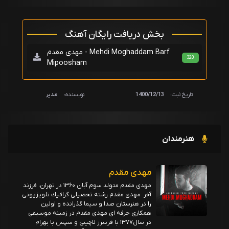
بخش دریافت رایگان آهنگ
مهدی مقدم - Mehdi Moghaddam Barf
320
Mipoosham
تاریخ ثبت:
1400/12/13
نویسنده:
مدیر
هنرمندان
مهدی مقدم
مهدى مقدم متولد سوم آبان ۱۳۶۰ در تهران، فرزند
آخر. مهدى مقدم رشته تحصيلى گرافيك تلویزيونى
را در هنرستان صدا و سيما گذرانده و اولين
همكارى حرفه اى مهدی مقدم در زمينه موسيقى
در سال١٣٧٧ با فریبرز لاچینی و سپس با بهرام