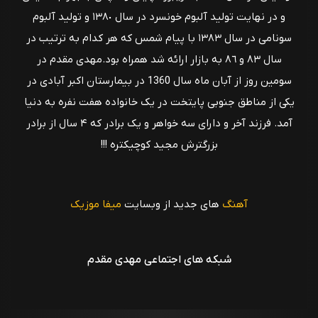
و در نهايت توليد آلبوم خونسرد در سال ١٣٨٠ و توليد آلبوم
سونامى در سال ١٣٨٣ با پيام شمس كه هر كدام به ترتيب در
سال ٨٣ و ٨٦ به بازار ارائه شد همراه بود.مهدی مقدم در
سومین روز از آبان ماه سال 1360 در بیمارستان اکبر آبادی در
یکی از مناطق جنوبی پایتخت در یک خانواده هفت نفره به دنیا
آمد. فرزند آخر و دارای سه خواهر و یک برادر كه ۴ سال از برادر
بزرگترش مجید کوچیکتره !!!
آهنگ
های جدید از وبسایت
میفا موزیک
شبکه های اجتماعی مهدی مقدم