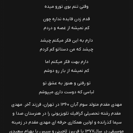
وقتی تنم بوی تورو میده
قدم زدن فایده نداره چون
کم نمیشه از غصه و دردم
دارم به این فکر میکنم چیشد
چیشد که من دستاتو گم کردم
دارم بهت فکر میکنم اما
کم نمیشه از بار رو دوشم
تو رفتی و هنوز به عشق تو
لباسی که دوست داری میپوشم
مهدى مقدم متولد سوم آبان ۱۳۶۰ در تهران، فرزند آخر. مهدى
مقدم رشته تحصيلى گرافيك تلویزيونى را در هنرستان صدا و
سيما گذرانده و اولين همكارى حرفه اى مهدی مقدم در زمينه
موسيقى در سال١٣٧٧ با فریبرز لاچینی و سپس با بهرام سعيدى