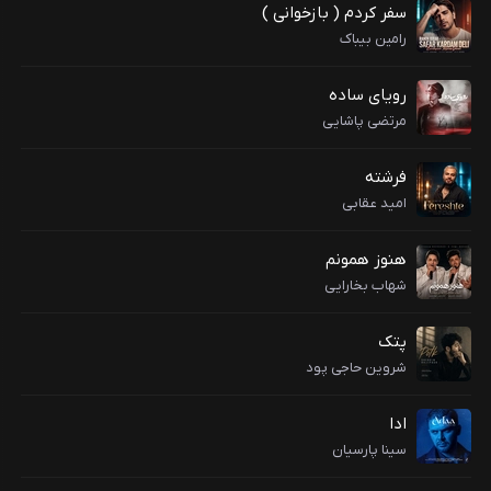
سفر کردم ( بازخوانی )
رامین بیباک
رویای ساده
مرتضی پاشایی
فرشته
امید عقابی
هنوز همونم
شهاب بخارایی
پتک
شروین حاجی پود
ادا
سینا پارسیان