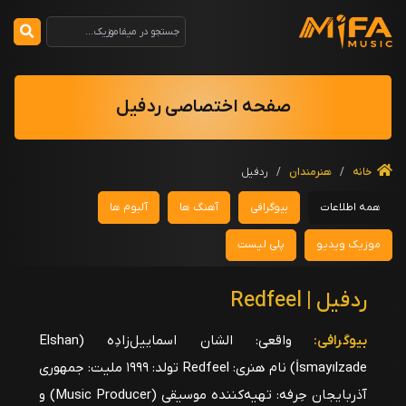
صفحه اختصاصی ردفیل
خانه
/
هنرمندان
/
ردفیل
همه اطلاعات
بیوگرافی
آهنگ ها
آلبوم ها
موزیک ویدیو
پلی لیست
ردفیل | Redfeel
بیوگرافی:
واقعی: الشان اسماییل‌زادِه (Elshan
İsmayılzade) نام هنری: Redfeel تولد: ۱۹۹۹ ملیت: جمهوری
آذربایجان حِرفه: تهیه‌کننده موسیقی (Music Producer) و