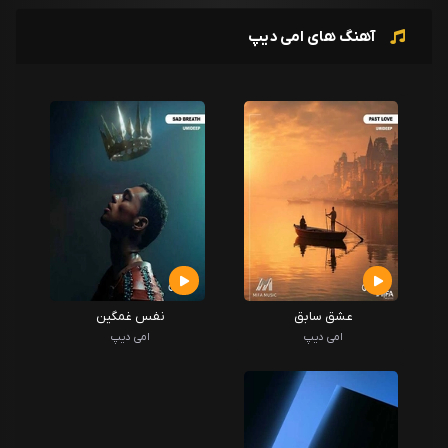
آهنگ های امی دیپ
عشق سابق
نفس غمگین
امی دیپ
امی دیپ